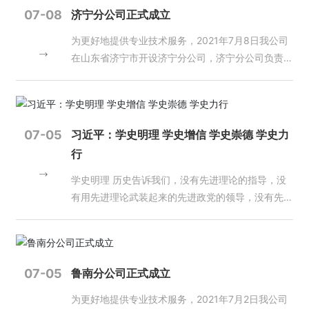
测绘地理信息学会理事长施建石参加会议并为大会作
营
07-08
济宁分公司正式成立
了总结发言，江苏省测绘地理信息学会副理事长闾国
业
为更好地提供专业技术服务，2021年7月8日我公司
年教授出席会议并为会议作了一场生动的学术讲座。
务
在山东省济宁市开设济宁分公司，济宁分公司负责人
来自江苏省相关高校、科研及测绘地理信息单位的技
由宋建明同志担任。
术人员120余人参加了此次会议。 林颢总规划师在致
项
辞中表示，江苏省自然资源厅非常重视实景三维江苏
目
案
建设工作。在“十四五”省级基础测绘规划中，明确提
例
出建设多尺度、全空间的实景三维江苏，2025年底
07-05
习近平：学史明理 学史增信 学史崇德 学史力
设区市都要完成实景三维建设，实现新型基础测绘产
行
新
品的有效供给。他提出三点要求，一是要认清形势，
闻
抓住机遇，迎接挑战。要深刻领会实景三维建设的重
学史明理 历史告诉我们，没有先进理论的指导，没
动
要意义，认清机遇与挑战，协同创新，深入研究，加
有用先进理论武装起来的先进政党的领导，没有先进
态
快推进。二是要突出重点，创新思路，提升能力。面
政党顺应历史潮流、勇担历史重任、敢于作出巨大牺
对新形势，要在多源异构三维数据建模等方面，在关
牲，中国人民就无法打败压在自己头上的各种反动
员
键核心领域开展技术攻关，以二三维地理实体为视角
派，中华民族就无法改变被压迫、被奴役的命运，我
工
和对象，按需组装标准化产品，面向经济社会发展和
们的国家就无法团结统一、在社会主义道路上走向繁
07-05
天
鲁南分公司正式成立
自然资源系统提供丰富的实景三维数据资源和应用服
荣富强。 （2016年7月1日在庆祝中国共产党成立95
地
为更好地提供专业技术服务，2021年7月2日我公司
务。三是要不辱使命，开拓创新，努力工作。用现代
周年大会上的讲话） 要了解中国，就要了解中国的