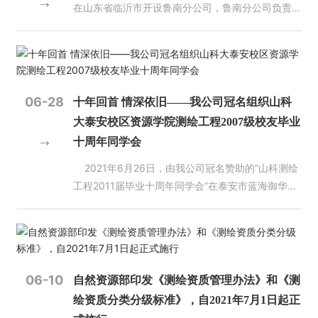
在山东省临沂市开设鲁南分公司，鲁南分公司负责人
科技知识，创造性、开创性地去工作、去探索，充分
历史、文化、人文思想和发展阶段，特别是要了解当
人
由李春旭同志担任。
吸纳国内外同行的先进理念和技术，不断提升能力水
代中国的马克思主义。北京大学是中国最早传播和研
才
平，面向推进过程中的疑难问题、全局性问题，发扬
究马克思主义的地方，为马克思主义在中国的传播和
招
攻坚克难的精神，研究探索。 会上，南京师范大学
中国共产党的成立作出了重要贡献。今年是马克思诞
聘
地理科学学院闾国年教授作了题为《实景三维建设内
辰200周年，也是《共产党宣言》诞生170周年。我
涵与建模方法》的专题报告；南京市规划和自然资源
们对马克思和《共产党宣言》的最好纪念，就是把党
06-28
aiti
十年回首 情深依旧——我公司冠名组织山科
局谢士杰高级工程师作了题为《南京市CIM基础平台
的十九大精神和新时代中国特色社会主义思想这一当
yu
大泰安校区资源学院测绘工程2007级校友毕业
爱
的设计和实现》的报告；江苏省测绘研究所邱天工程
代中国马克思主义研究好、宣传好、贯彻好。 （201
十周年同学会
体
师作了题为《从地理场景到实景三维的建设实践与思
8年5月2日在北京大学考察时的讲话） 要通过展
育
考》的报告；南京国图信息产业有限公司智慧应用软
2021年6月26日，由我公司冠名赞助的“山科测绘
览，教育引导广大干部群众更加深刻地认识到中国共
（中
件中心江洋主任作了题为《实景三维赋能城市信息模
工程2011届毕业十周年同学会”在泰安市蓝海御华大
产党、中国人民和中国特色社会主义的伟大力量，更
国）
型建设的探索与实践》的报告；南京市测绘勘察研究
酒店成功举办，资源学院测绘工程专业2007级校友
加深刻地认识到我们党的理论是正确的、党中央确定
院股份有限公司数据创新中心胡春霞总经理作了题为
欢聚一堂，共赴十年之约，共叙十年之情。学院党委
的改革开放路线方针是正确的、改革开放的一系列战
《实景三维技术在城市更新与精细化管理中的应用》
书记高尚宇、校区学团工作部副主任殷永贵、学院党
略部署是正确的，更加深刻地认识到改革开放和社会
的报告；苏州市测绘院有限责任公司智慧城市事业部
委副书记程家国、测绘工程系全体任课老师参加了见
主义现代化建设的光明前景，统一思想、凝聚共识、
吕志才部长作了题为《苏州市实景三维建设及其应用
面会。 高尚宇书记代表学院对校友重返母校团聚
鼓舞斗志、团结奋斗，坚定跟党走中国特色社会主义
06-10
自然资源部印发《测绘资质管理办法》和《测
研究》的报告；武汉大学资源与环境科学学院杜清运
表示热烈欢迎，并简要介绍了学院发展历程及近年来
道路、改革开放道路的信心和决心。 （2018年11月
绘资质分类分级标准》，自2021年7月1日起正
教授作了题为《新型基础测绘与数字孪生城市》的报
在学科建设、人才培养、教育教学、科学研究等方面
13日在参观“伟大的变革——庆祝改革开放40周年大