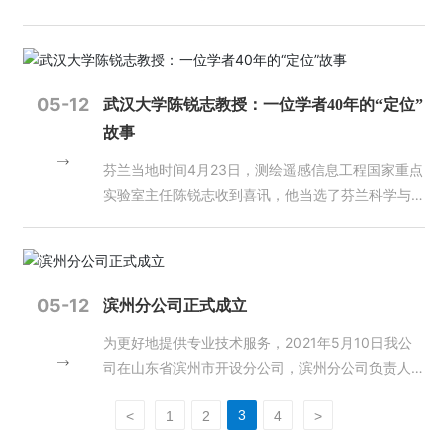
业、注册测绘师、相关从业人员产生重大影响。”业
办，江苏智引信息科技有限公司协办。
习教育动员大会上的讲话） 在党史学习教育中要用
资质等级许可的专业类别和作业限制范围内从事测绘
域有多个集体和个人榜上有名。他们，是基层测绘人
界认为，其中的每一项改革都可能会影响测绘地理信
好这些红色资源，组织广大党员、干部重点学习党
活动。 二、测绘资质分为甲、乙两个等级。
的先进模范，也是全国测绘工作者的典型代表。今
息产业格局。不可否认的是，新规则的出台至少向外
史，同时学习新中国史、改革开放史、社会主义发展
测绘资质的专业类别分为大地测量、测绘航空摄
天，让我们来认识一下这些可爱的测绘人。 自然资
界透露了一个信号，就是测绘领域深化改革的大幕已
史，做到学史明理、学史增信、学史崇德、学史力
影、摄影测量与遥感、工程测量、海洋测绘、界线与
源部第三地理信息制图院参加西藏“三调”项目团队 锐
05-12
武汉大学陈锐志教授：一位学者40年的“定位”
经徐徐拉开。 在去年11月24日，国务院新闻办举
行，做到学党史、悟思想、办实事、开新局，特别是
不动产测绘、地理信息系统工程、地图编制、导航电
意进取铸匠心 ——记全国工人先锋号、自然资源部
故事
行的国务院政策例行吹风会上，自然资源部副部长王
要在坚持走中国特色解决民族问题正确道路、维护各
子地图制作、互联网地图服务。 三、导航电子
第三地理信息制图院测绘工程中心 测绘工程中
广华表示，鉴于此次改革力度较大，我们将采取过渡
民族大团结、铸牢中华民族共同体意识等重大问题上
地图制作甲级测绘资质的审批和管理，由自然资源部
心是自然资源部第三地理信息制图院的核心业务部
芬兰当地时间4月23日，测绘遥感信息工程国家重点
期政策措施，保证所有测绘资质单位实现平稳过渡。
不断提高思想认识和工作水平。 （2021年3月5日在
负责。 前款规定以外的测绘资质的审批和管
门，是一支精通航空摄影测量、土地确权、地理国情
实验室主任陈锐志收到喜讯，他当选了芬兰科学与人
目前，我们正按照优化测绘市场营商环境、促进测绘
参加十三届全国人大四次会议内蒙古代表团审议时的
理，由省、自治区、直辖市人民政府自然资源主管部
普查、大比例尺测图、管线测量、内业数据生产等业
文院（Finnish Academy of Science and Letters）
市场充分竞争、激发测绘市场主体活力的基本要求，
讲话） 要在党史学习教育中做到学史明理，明理是
门负责。 四、审批机关应当将申请测绘资质的
务的测绘队伍。该中心以党建为魂、业务为本，勇于
院士，是目前该院唯一的华人院士。 凌云志，尽翱
加快推进各项改革措施的落地落实。 “测绘资质深
增信、崇德、力行的前提。要从党的辉煌成就、艰辛
方式、依据、条件、程序、期限、材料目录、审批结
开拓、积极创新、团结向上。青藏高原、沙漠荒原、
翔。从1981年考入武大测绘学院，而后的40年，尽
化改革，实际上是整个测绘工作进入到了新的发展阶
历程、历史经验、优良传统中深刻领悟中国共产党为
果等向社会公开。 五、申请测绘资质的单位应
无人区，留下了他们的足迹；西部大开发、扶贫攻坚
管地理位置的“定位”不断发生改变，但学术主题和内
05-12
滨州分公司正式成立
段，是贯彻新发展理念、构建新发展格局的必然结
什么能、马克思主义为什么行、中国特色社会主义为
当符合下列条件： （一）有法人资格；
主战场、城市建设，有他们挥洒的汗水。他们以必胜
心情感的“定位”始终未曾改变。近日，这位从事智能
果，可谓水到渠成。”谈起此次测绘资质改革，负责
什么好等道理，弄清楚其中的历史逻辑、理论逻辑、
（二）有与从事的测绘活动相适应的测绘专业技术人
信念攻坚克难，默默丈量着祖国的壮美河山，圆满完
为更好地提供专业技术服务，2021年5月10日我公
手机室内外无缝导航“定位”和低轨卫星导航增强的学
修订工作的自然资源部国土测绘司司长武文忠开门见
实践逻辑。要深刻领悟坚持中国共产党领导的历史必
员和测绘相关专业技术人员； （三）有与从事
成了一个又一个艰巨的测绘工程。 讲政治，党员先
司在山东省滨州市开设分公司，滨州分公司负责人由
者，讲述了自己的人生、科研和育人“定位”故事。 洄
山地告诉记者，从国家层面来讲，中国已经进入到新
然性，坚定对党的领导的自信。要深刻领悟马克思主
的测绘活动相适应的技术装备和设施； （四）
锋带头干 多年来，测绘工程中心坚持党建引
高玉生同志担任。
游：从北京到芬兰，从美国回武大 1985年春天，一
时代，经济建设、国防建设、社会发展和生态保护进
3
义及其中国化创新理论的真理性，增强自觉贯彻落实
<
1
2
4
>
有健全的技术和质量保证体系、安全保障措施、信息
领，把树牢“四个意识”、坚定“四个自信”、坚决做到
位学者全A通过博士毕业论文答辩，从联邦德国斯图
入了发展新时期，作为中国特色社会主义事业组成部
党的创新理论的坚定性。要深刻领悟中国特色社会主
安全保密管理制度以及测绘成果和资料档案管理制
“两个维护”的政治自觉转化为勇于担当作为、圆满完
加特大学获得博士学位，重返武汉大学测绘学院讲