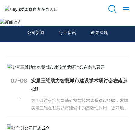
新闻动态
网
站
公司新闻
行业资讯
政策法规
首
页
关
于
我
07-08
实景三维助力智慧城市建设学术研讨会在南京
们
召开
资
为了研讨交流新型基础测绘技术体系建设经验，发挥
质
实景三维在智慧城市建设中的基础性作用，更好地履
荣
行测绘地理信息“两服务、两支撑”职责，近日，实景
誉
三维助力智慧城市建设学术研讨会在南京召开。江苏
省自然资源厅总规划师林颢出席会议并致辞，江苏省
主