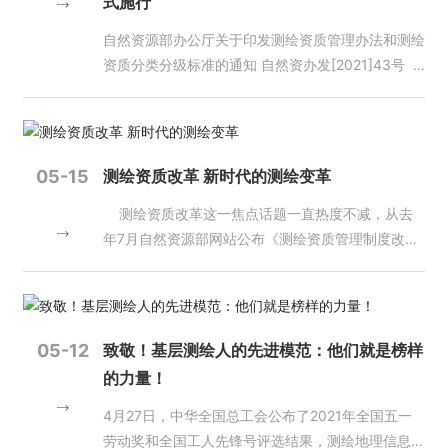
式施行
告。 施建石理事长在总结发言中表示，此次研讨会
取得的成就，指出学院发展离不开广大校友的帮助和
型展览”时的讲话） 要把学习贯彻党的创新理论作为
报告内容丰富，学术水平高，为江苏省开展实景三维
支持，感谢校友为学院发展做出的积极贡献。同时希
思想武装的重中之重，同学习马克思主义基本原理贯
自然资源部办公厅关于印发测绘资质管理办法和测绘
江苏建设，推进江苏省基础测绘工作，更好的服务自
望每位校友以建党100周年、建校70周年为契机，继
通起来，同学习党史、新中国史、改革开放史、社会
资质分类分级标准的通知 自然资办发[2021]43号
然资源管理和经济社会高质量发展工作起到积极的推
续努力工作，发奋图强，再创辉煌。随后，参加见面
主义发展史结合起来，同新时代我们进行伟大斗争、
各省、自治区、直辖市自然资源主管部门，新疆生产
动作用。面向新形势，就江苏省测绘地理信息学会智
会的校友饱含深情地回顾了当年校园学习生活的点点
建设伟大工程、推进伟大事业、实现伟大梦想的丰富
建设兵团自然资源局，陕西、黑龙江、四川、海南测
慧城市工作专委会未来的工作，施理事长提三点希
滴滴，表达了对老师悉心教导和无私关怀的感激之
实践联系起来，在学懂弄通做实上下苦功夫，在解放
绘地理信息局： 为进一步落实党中央、国务院
望：一是抓住机遇，提升引领力，借助测绘地理信息
情，为母校的发展变化感到骄傲和自豪。最后，校友
思想中统一思想，在深化认识中提高认识，切实增强
“放管服”改革要求，促进地理信息产业发展，维护国
05-15
测绘资质改革 新时代的测绘变革
学会的桥梁作用，加快推动测绘地理信息服务向通用
们分享了十年来的工作、学习经历，纷纷表示将继续
贯彻落实的思想自觉和行动自觉。 （2020年1月8日
家地理信息安全，根据《中华人民共和国测绘法》
测绘资质改革这一焦点话题一直热度不减，从去
地理智能化转变，发挥测绘地理信息资源在数字中国
关注和支持母校发展。 十年前，大家在泰山脚下
在“不忘初心、牢记使命”主题教育总结大会上的讲
《中华人民共和国行政许可法》等，现将修订后的
年7月自然资源部网站公布《测绘资质管理制度改革
的新基建中的作用。二是搞好活动，提升凝聚力，在
相遇相识，谱下一段青春的序曲，十年后虽天各一
话） 一个民族要走在时代前列，就一刻不能没有理
《测绘资质管理办法》和《测绘资质分类分级标准》
方案（征求意见稿）》，到9月公布新版《测绘资质
智慧城市时空大数据平台、实景三维平台、地理实体
方，科大仍是家的方向。不管离开多久，总有真情流
论思维，一刻不能没有思想指引。在近代中国最危急
予以印发，自2021年7月1日起施行。原国家测绘地
管理办法（征求意见稿）》和《测绘资质分类分级标
时空数据库建设方面多加强研讨，发挥专委会作用，
淌，纵然时光匆匆，校友们定会将“惟真求新”的精神
的时刻，中国共产党人找到了马克思列宁主义，并坚
理信息局2014年7月1日发布的《关于印发测绘资质
准（征求意见稿）》，向社会公开征求意见，到11月
提高技术水平。三是加强合作，提升影响力，加强与
永存心底，砥砺前行！
持把马克思列宁主义同中国实际相结合，用马克思主
管理规定和测绘资质分级标准的通知》（国测管发
国务院新闻办举行国务院政策例行吹风会上，自然资
高校、企业合作，以智慧城市工作专委会作为交流、
义真理的力量激活了中华民族历经几千年创造的伟大
〔2014〕31号）同时废止。 自然资源部办公
05-12
致敬！基层测绘人的先进模范：他们就是榜样
源部副部长王广华介绍深化测绘资质改革的有关情
学习、合作的平台，协同创新，共同推进，围绕智慧
文明，使中华文明再次迸发出强大精神力量。实践证
厅 2021年6月7日 测绘
的力量！
况，再到记者发稿时止，虽然最终方案仍没有落地，
城市建设领域开展“产、学、研”合作。 本次研讨会由
明，马克思主义是我们认识世界、把握规律、追求真
资质管理办法 一、在中华人民共和国领域和中
热议却还在持续。 “从征求意见稿中看到，这项新
江苏省自然资源厅指导，江苏省测绘地理信息学会主
理、改造世界的强大思想武器，是我们党和国家必须
华人民共和国管辖的其他海域从事测绘活动的单位，
4月27日，中华全国总工会公布了2021年全国五一
政改革力度很大，涉及了多项重大变化，将对测绘企
办，江苏省测绘地理信息学会智慧城市专业委员会承
始终遵循的指导思想。 （2021年2月20日在党史学
应当依照本办法的规定取得测绘资质证书，并在测绘
劳动奖和全国工人先锋号评选结果，测绘地理信息领