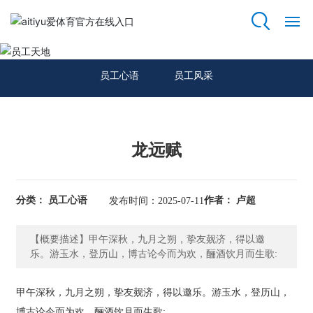
员工天地
网
站
员工心语
员工风采
首
页
关
龙远赋
于
我
们
分类： 员工心语
作者： 卢超
发布时间：2025-07-11
资
【概要描述】甲午深秋，九月之朔，挚友觌济，得以邀
质
乐。游玉水，登历山，博古论今而为欢，酾酒饮月而生歌:
荣
誉
甲午深秋，九月之朔，挚友觌济，得以邀乐。游玉水，登历山，
主
博古论今而为欢，酾酒饮月而生歌: