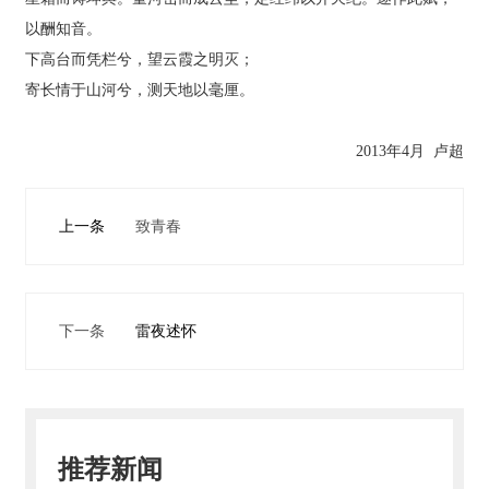
人
以酬知音。
才
下高台而凭栏兮，望云霞之明灭；
招
寄长情于山河兮，测天地以毫厘。
聘
2013年4月 卢超
aiti
yu
爱
上一条
致青春
体
育
（中
国）
下一条
雷夜述怀
推荐新闻