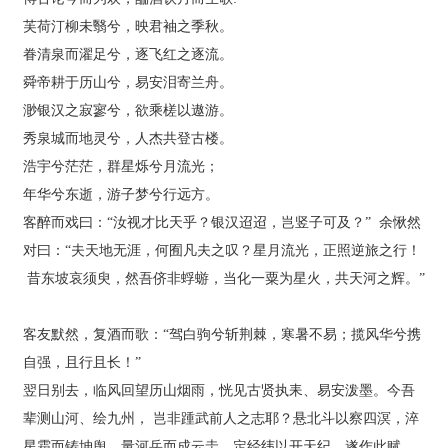
营
芙荷汀柳未翳兮，映君袖之季秋。
业
眷清泉而濯足兮，逐飞红之逐流。
务
舜帝耕于历山兮，易安泪寄兰舟。
渺银汉之寂寥兮，欲乘槎以遨游。
项
目
秀泉城而地灵兮，人杰共登古楼。
案
浩宇兮茫茫，群星烁兮月流光；
例
年华兮东逝，游子梦兮行远方。
客醉而戏曰：“汝视才比天乎？银汉迢迢，岂竖子可及？” 余愀然
新
对曰：“夫天地无涯，何囿凡夫之叹？星月流光，正照逆旅之行！
闻
动
昔东坡哀须臾，然吾侪非蜉蝣，当化一粟为星火，共天河之辉。”
态
客友默然，复酒而歌：“驾白驹兮斩荆棘，寒暑不易；揽风华兮携
员
自强，且行且长！”
工
翌日别去，临风回望历山烟雨，恍见古贤执耒、易安泼墨。今吾
天
辈测山河、绘九州， 岂非踵武前人之志耶？悬北斗以察四溟，淬
地
星霜而铸坤舆。量河岳而成云圭，定经纬以开天纪。遂作此赋，